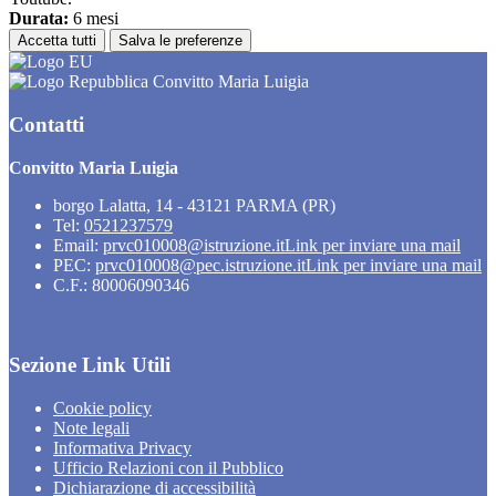
Durata:
6 mesi
Accetta tutti
Salva le preferenze
Convitto Maria Luigia
Contatti
Convitto Maria Luigia
borgo Lalatta, 14 - 43121 PARMA (PR)
Tel:
0521237579
Email:
prvc010008@istruzione.it
Link per inviare una mail
PEC:
prvc010008@pec.istruzione.it
Link per inviare una mail
C.F.: 80006090346
Sezione Link Utili
Cookie policy
Note legali
Informativa Privacy
Ufficio Relazioni con il Pubblico
Dichiarazione di accessibilità