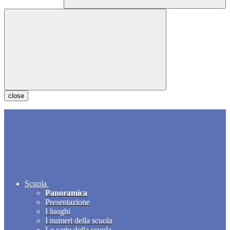
close
Scuola
Panoramica
Presentazione
I luoghi
I numeri della scuola
Le carte della scuola