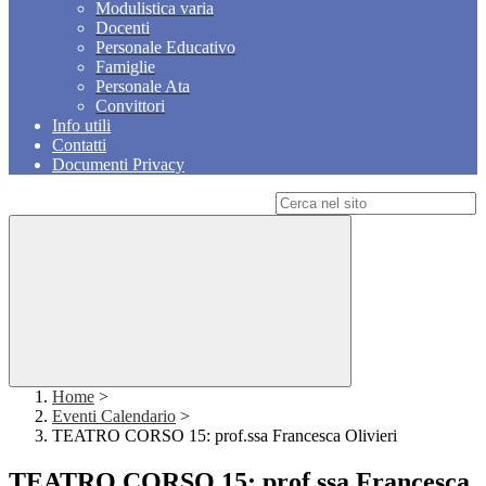
Modulistica varia
Docenti
Personale Educativo
Famiglie
Personale Ata
Convittori
Info utili
Contatti
Documenti Privacy
Campo di ricerca per le pagine del sito
Home
>
Eventi Calendario
>
TEATRO CORSO 15: prof.ssa Francesca Olivieri
TEATRO CORSO 15: prof.ssa Francesca