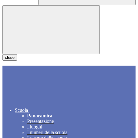
close
Scuola
Panoramica
Presentazione
I luoghi
I numeri della scuola
Le carte della scuola