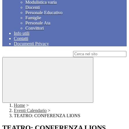
Modulistica varia
Docenti
Personale Educativo
Famiglie
Personale Ata
Convittori
Info utili
Contatti
Documenti Privacy
Campo di ricerca per le pagine del sito
Home
>
Eventi Calendario
>
TEATRO: CONFERENZA LIONS
TEATRO: CONFERENZA LIONS