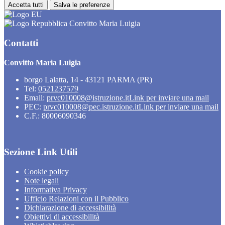
Accetta tutti
Salva le preferenze
Convitto Maria Luigia
Contatti
Convitto Maria Luigia
borgo Lalatta, 14 - 43121 PARMA (PR)
Tel:
0521237579
Email:
prvc010008@istruzione.it
Link per inviare una mail
PEC:
prvc010008@pec.istruzione.it
Link per inviare una mail
C.F.: 80006090346
Sezione Link Utili
Cookie policy
Note legali
Informativa Privacy
Ufficio Relazioni con il Pubblico
Dichiarazione di accessibilità
Obiettivi di accessibilità