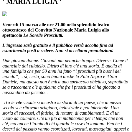
"MARIA LUIGIA"
Venerdì 15 marzo alle ore 21.00 nello splendido teatro
ottocentesco del Convitto Nazionale Maria Luigia allo
spettacolo
Le Sorelle Prosciutti.
L’ingresso sarà gratuito e il pubblico verrà accolto fino ad
esaurimento posti a sedere. Non si accettano prenotazioni.
Due giovani donne. Giovani, ma neanche troppo. Diverse. Come il
guanciale dal culatello. Dietro di loro c’è una storia. È quella di
una famiglia che per 50 anni ha fatto
“
i prosciutti più buoni del
mondo”, - sì, certo, sono buoni anche la Pata Negra e il San
Daniele, ma questo non è mica uno spettacolo obiettivo,
soprattutto
se a raccontare c’è qualcuno che fra i prosciutti ci ha giocato a
nascondino da piccolo. -
Tra le vite vissute si incastra la storia di un paese, che in mezzo
secolo si è ritrovato artigiano, industriale e poi interinale. Una
storia di successi, di fatiche, di rotture, di cambiamenti. E di un
vuoto da colmare. C’è un filo di malinconia per il tempo che non
c’è, ma anche l’ironia di chi guarda le cose da lontano. Perché i
deserti del passato vanno esorcizzati, lavorati, massaggiati, appesi e