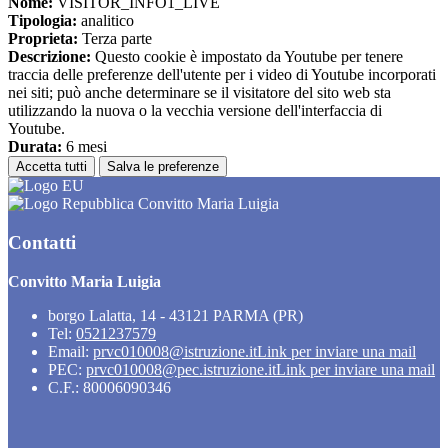
Nome:
VISITOR_INFO1_LIVE
Tipologia:
analitico
Proprieta:
Terza parte
Descrizione:
Questo cookie è impostato da Youtube per tenere
traccia delle preferenze dell'utente per i video di Youtube incorporati
nei siti; può anche determinare se il visitatore del sito web sta
utilizzando la nuova o la vecchia versione dell'interfaccia di
Youtube.
Durata:
6 mesi
Accetta tutti
Salva le preferenze
Convitto Maria Luigia
Contatti
Convitto Maria Luigia
borgo Lalatta, 14 - 43121 PARMA (PR)
Tel:
0521237579
Email:
prvc010008@istruzione.it
Link per inviare una mail
PEC:
prvc010008@pec.istruzione.it
Link per inviare una mail
C.F.: 80006090346