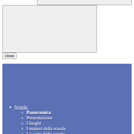
close
Scuola
Panoramica
Presentazione
I luoghi
I numeri della scuola
Le carte della scuola