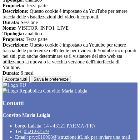
Proprieta:
Terza parte
Descrizione:
Questo cookie è impostato da YouTube per tenere
traccia delle visualizzazioni dei video incorporati.
Durata:
Sessione
Nome:
VISITOR_INFO1_LIVE
Tipologia:
analitico
Proprieta:
Terza parte
Descrizione:
Questo cookie è impostato da Youtube per tenere
traccia delle preferenze dell'utente per i video di Youtube incorporati
nei siti; può anche determinare se il visitatore del sito web sta
utilizzando la nuova o la vecchia versione dell'interfaccia di
Youtube.
Durata:
6 mesi
Accetta tutti
Salva le preferenze
Convitto Maria Luigia
Contatti
Convitto Maria Luigia
borgo Lalatta, 14 - 43121 PARMA (PR)
Tel:
0521237579
Email:
prvc010008@istruzione.it
Link per inviare una mail