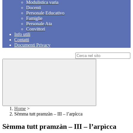
Modulistica varia
Docenti
Personale Educativo
Famiglie
Personale Ata
Convittori
Info utili
Contatti
Documenti Privacy
Campo di ricerca per le pagine del sito
Home
>
Sèmma tutt pramzàn – III – l’arpìcca
Sèmma tutt pramzàn – III – l’arpìcca