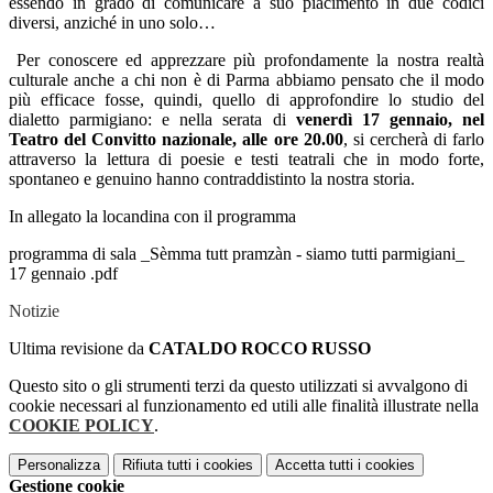
essendo in grado di comunicare a suo piacimento in due codici
diversi, anziché in uno solo…
Per conoscere ed apprezzare più profondamente la nostra realtà
culturale anche a chi non è di Parma abbiamo pensato che il modo
più efficace fosse, quindi, quello di approfondire lo studio del
dialetto parmigiano: e nella serata di
venerdì 17 gennaio, nel
Teatro del Convitto nazionale, alle ore 20.00
, si cercherà di farlo
attraverso la lettura di poesie e testi teatrali che in modo forte,
spontaneo e genuino hanno contraddistinto la nostra storia.
In allegato la locandina con il programma
programma di sala _Sèmma tutt pramzàn - siamo tutti parmigiani_
17 gennaio .pdf
Notizie
Ultima revisione da
CATALDO ROCCO RUSSO
Questo sito o gli strumenti terzi da questo utilizzati si avvalgono di
cookie necessari al funzionamento ed utili alle finalità illustrate nella
COOKIE POLICY
.
Personalizza
Rifiuta tutti
i cookies
Accetta tutti
i cookies
Gestione cookie