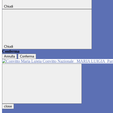
Chiudi
Chiudi
Conferma
Annulla
Conferma
Convitto Nazionale
MARIA LUIGIA
Pa
close