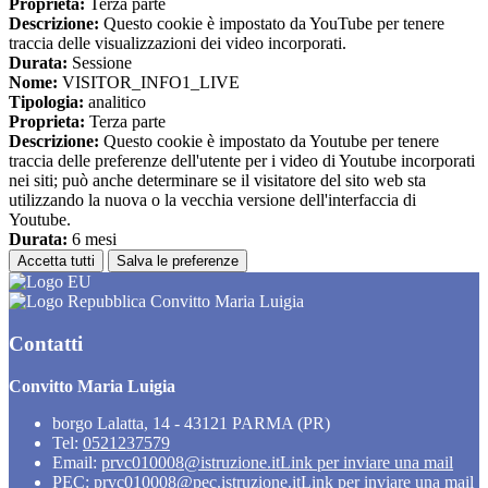
Proprieta:
Terza parte
Descrizione:
Questo cookie è impostato da YouTube per tenere
traccia delle visualizzazioni dei video incorporati.
Durata:
Sessione
Nome:
VISITOR_INFO1_LIVE
Tipologia:
analitico
Proprieta:
Terza parte
Descrizione:
Questo cookie è impostato da Youtube per tenere
traccia delle preferenze dell'utente per i video di Youtube incorporati
nei siti; può anche determinare se il visitatore del sito web sta
utilizzando la nuova o la vecchia versione dell'interfaccia di
Youtube.
Durata:
6 mesi
Accetta tutti
Salva le preferenze
Convitto Maria Luigia
Contatti
Convitto Maria Luigia
borgo Lalatta, 14 - 43121 PARMA (PR)
Tel:
0521237579
Email:
prvc010008@istruzione.it
Link per inviare una mail
PEC:
prvc010008@pec.istruzione.it
Link per inviare una mail