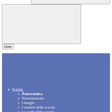
close
Scuola
Panoramica
Presentazione
I luoghi
I numeri della scuola
Le carte della scuola