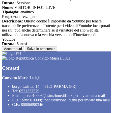
Durata:
Sessione
Nome:
VISITOR_INFO1_LIVE
Tipologia:
analitico
Proprieta:
Terza parte
Descrizione:
Questo cookie è impostato da Youtube per tenere
traccia delle preferenze dell'utente per i video di Youtube incorporati
nei siti; può anche determinare se il visitatore del sito web sta
utilizzando la nuova o la vecchia versione dell'interfaccia di
Youtube.
Durata:
6 mesi
Accetta tutti
Salva le preferenze
Convitto Maria Luigia
Contatti
Convitto Maria Luigia
borgo Lalatta, 14 - 43121 PARMA (PR)
Tel:
0521237579
Email:
prvc010008@istruzione.it
Link per inviare una mail
PEC:
prvc010008@pec.istruzione.it
Link per inviare una mail
C.F.: 80006090346