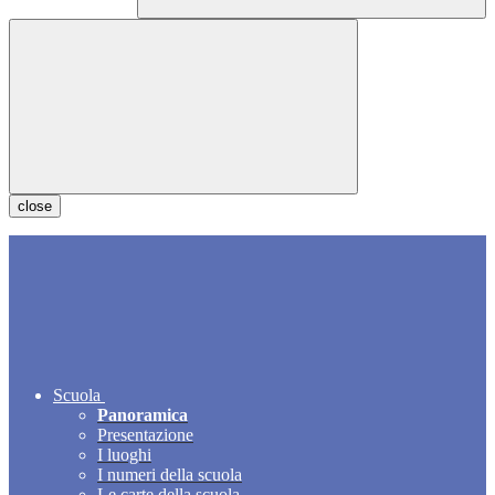
close
Scuola
Panoramica
Presentazione
I luoghi
I numeri della scuola
Le carte della scuola