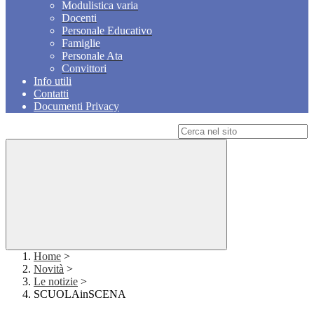
Modulistica varia
Docenti
Personale Educativo
Famiglie
Personale Ata
Convittori
Info utili
Contatti
Documenti Privacy
Campo di ricerca per le pagine del sito
Home
>
Novità
>
Le notizie
>
SCUOLAinSCENA