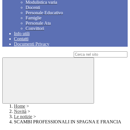
Modulistica varia
Docenti
Personale Educativo
Famiglie
Personale Ata
Convittori
Info utili
Contatti
Documenti Privacy
Campo di ricerca per le pagine del sito
Home
>
Novità
>
Le notizie
>
SCAMBI PROFESSIONALI IN SPAGNA E FRANCIA