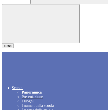
close
Scuola
Panoramica
Presentazione
I luoghi
I numeri della scuola
Le carte della scuola