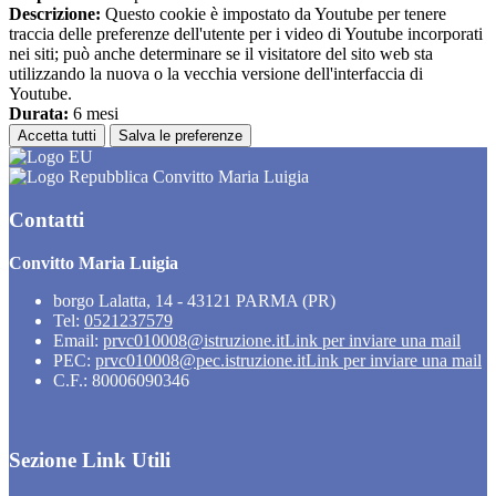
Descrizione:
Questo cookie è impostato da Youtube per tenere
traccia delle preferenze dell'utente per i video di Youtube incorporati
nei siti; può anche determinare se il visitatore del sito web sta
utilizzando la nuova o la vecchia versione dell'interfaccia di
Youtube.
Durata:
6 mesi
Accetta tutti
Salva le preferenze
Convitto Maria Luigia
Contatti
Convitto Maria Luigia
borgo Lalatta, 14 - 43121 PARMA (PR)
Tel:
0521237579
Email:
prvc010008@istruzione.it
Link per inviare una mail
PEC:
prvc010008@pec.istruzione.it
Link per inviare una mail
C.F.: 80006090346
Sezione Link Utili