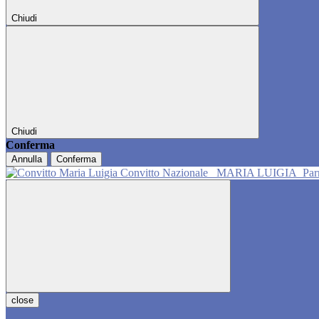
Chiudi
Chiudi
Conferma
Annulla
Conferma
Convitto Nazionale
MARIA LUIGIA
Pa
close