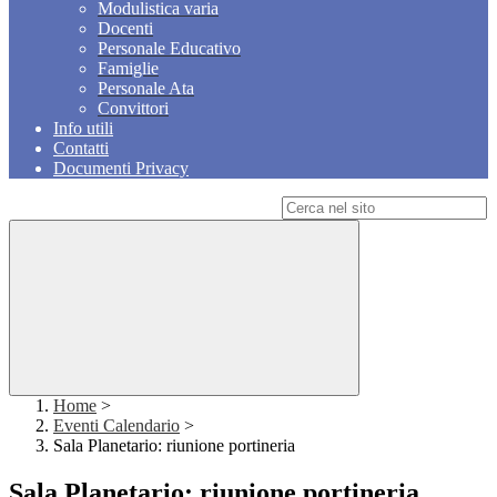
Modulistica varia
Docenti
Personale Educativo
Famiglie
Personale Ata
Convittori
Info utili
Contatti
Documenti Privacy
Campo di ricerca per le pagine del sito
Home
>
Eventi Calendario
>
Sala Planetario: riunione portineria
Sala Planetario: riunione portineria