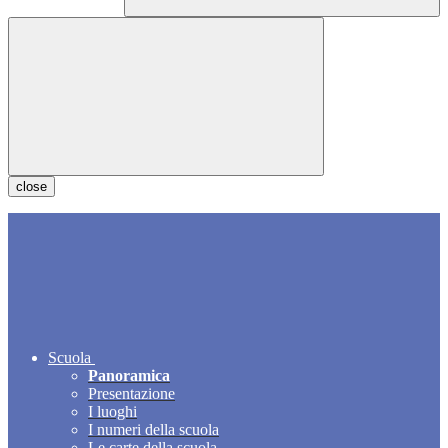
close
Scuola
Panoramica
Presentazione
I luoghi
I numeri della scuola
Le carte della scuola