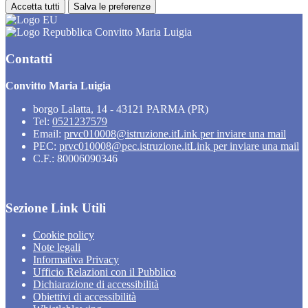
Accetta tutti
Salva le preferenze
Convitto Maria Luigia
Contatti
Convitto Maria Luigia
borgo Lalatta, 14 - 43121 PARMA (PR)
Tel:
0521237579
Email:
prvc010008@istruzione.it
Link per inviare una mail
PEC:
prvc010008@pec.istruzione.it
Link per inviare una mail
C.F.: 80006090346
Sezione Link Utili
Cookie policy
Note legali
Informativa Privacy
Ufficio Relazioni con il Pubblico
Dichiarazione di accessibilità
Obiettivi di accessibilità