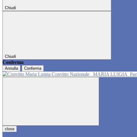
Chiudi
Chiudi
Conferma
Annulla
Conferma
Convitto Nazionale
MARIA LUIGIA
Pa
close