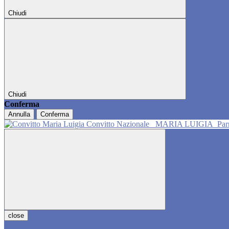
Chiudi
Chiudi
Conferma
Annulla
Conferma
Convitto Nazionale
MARIA LUIGIA
Pa
close