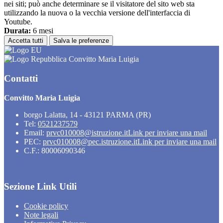
nei siti; può anche determinare se il visitatore del sito web sta
utilizzando la nuova o la vecchia versione dell'interfaccia di
Youtube.
Durata:
6 mesi
Accetta tutti
Salva le preferenze
Convitto Maria Luigia
Contatti
Convitto Maria Luigia
borgo Lalatta, 14 - 43121 PARMA (PR)
Tel:
0521237579
Email:
prvc010008@istruzione.it
Link per inviare una mail
PEC:
prvc010008@pec.istruzione.it
Link per inviare una mail
C.F.: 80006090346
Sezione Link Utili
Cookie policy
Note legali