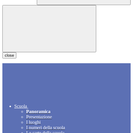
close
Scuola
Panoramica
Presentazione
I luoghi
I numeri della scuola
Le carte della scuola