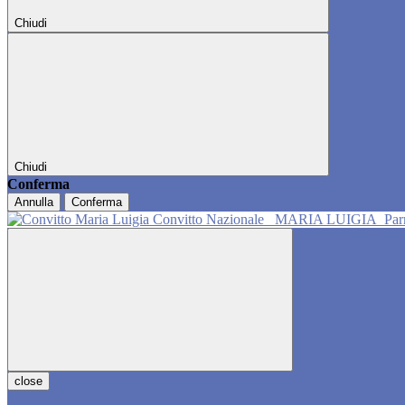
Chiudi
Chiudi
Conferma
Annulla
Conferma
Convitto Nazionale
MARIA LUIGIA
Pa
close