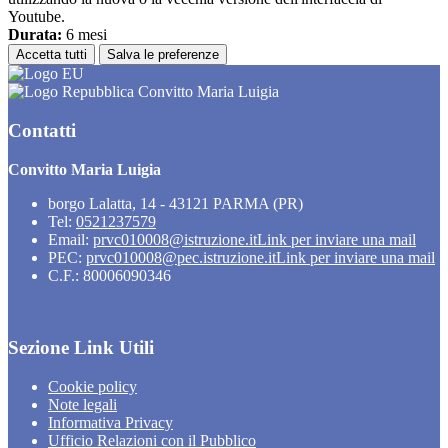
Youtube.
Durata:
6 mesi
Accetta tutti
Salva le preferenze
Convitto Maria Luigia
Contatti
Convitto Maria Luigia
borgo Lalatta, 14 - 43121 PARMA (PR)
Tel:
0521237579
Email:
prvc010008@istruzione.it
Link per inviare una mail
PEC:
prvc010008@pec.istruzione.it
Link per inviare una mail
C.F.: 80006090346
Sezione Link Utili
Cookie policy
Note legali
Informativa Privacy
Ufficio Relazioni con il Pubblico