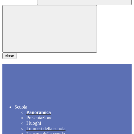
close
Scuola
Panoramica
Presentazione
I luoghi
I numeri della scuola
Le carte della scuola