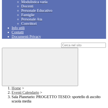
Modulistica varia
Docenti
Personale Educativo
Famiglie
Personale Ata
Convittori
Info utili
Contatti
Documenti Privacy
Campo di ricerca per le pagine del sito
Home
>
Eventi Calendario
>
Sala Planetario: PROGETTO TESEO: sportello di ascolto
scuola media