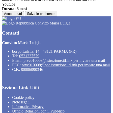
Youtube.
Durata:
6 mesi
Accetta tutti
Salva le preferenze
Convitto Maria Luigia
Contatti
Convitto Maria Luigia
borgo Lalatta, 14 - 43121 PARMA (PR)
Tel:
0521237579
Email:
prvc010008@istruzione.it
Link per inviare una mail
PEC:
prvc010008@pec.istruzione.it
Link per inviare una mail
C.F.: 80006090346
Sezione Link Utili
Cookie policy
Note legali
Informativa Privacy
Ufficio Relazioni con il Pubblico