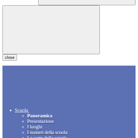
close
Scuola
Panoramica
Presentazione
I luoghi
I numeri della scuola
Le carte della scuola