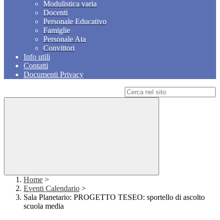
Modulistica varia
Docenti
Personale Educativo
Famiglie
Personale Ata
Convittori
Info utili
Contatti
Documenti Privacy
Campo di ricerca per le pagine del sito
Home
>
Eventi Calendario
>
Sala Planetario: PROGETTO TESEO: sportello di ascolto
scuola media