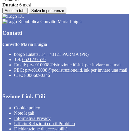
Durata:
6 mesi
Accetta tutti
Salva le preferenze
Convitto Maria Luigia
Contatti
Convitto Maria Luigia
borgo Lalatta, 14 - 43121 PARMA (PR)
Tel:
0521237579
Email:
prvc010008@istruzione.it
Link per inviare una mail
PEC:
prvc010008@pec.istruzione.it
Link per inviare una mail
C.F.: 80006090346
Sezione Link Utili
Cookie policy
Note legali
Informativa Privacy
Ufficio Relazioni con il Pubblico
Dichiarazione di accessibilità