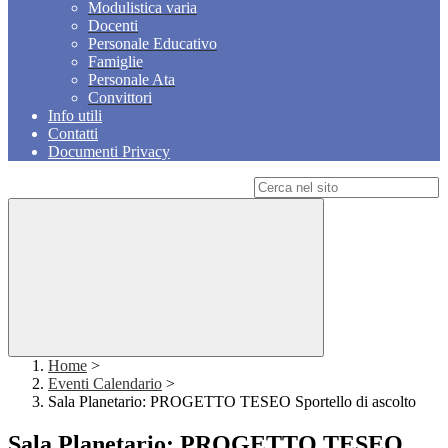
Modulistica varia
Docenti
Personale Educativo
Famiglie
Personale Ata
Convittori
Info utili
Contatti
Documenti Privacy
Campo di ricerca per le pagine del sito
Home
>
Eventi Calendario
>
Sala Planetario: PROGETTO TESEO Sportello di ascolto
Sala Planetario: PROGETTO TESEO