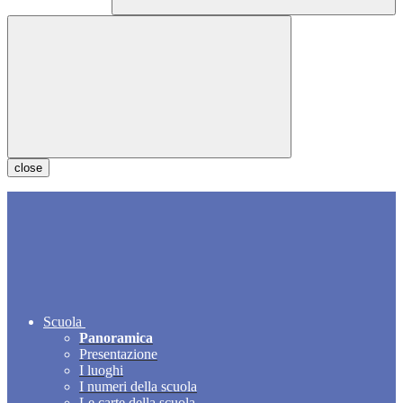
close
Scuola
Panoramica
Presentazione
I luoghi
I numeri della scuola
Le carte della scuola