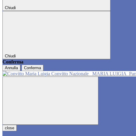
Chiudi
Chiudi
Conferma
Annulla
Conferma
Convitto Nazionale
MARIA LUIGIA
Pa
close