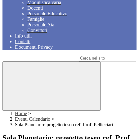
Modulistica varia
Docenti
Personale Educativo
Famiglie
Personale Ata
Convittori
Info utili
Contatti
Documenti Privacy
Campo di ricerca per le pagine del sito
Home
>
Eventi Calendario
>
Sala Planetario: progetto teseo ref. Prof. Pellicciari
Sala Planetario: progetto teseo ref. Prof.