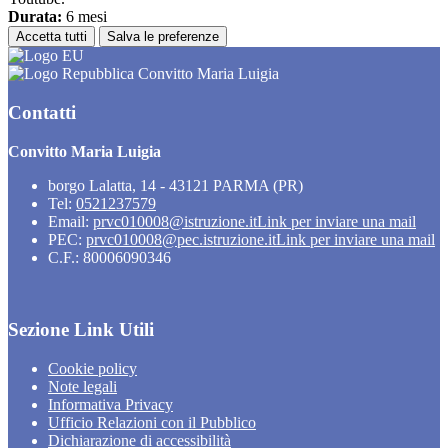
Durata:
6 mesi
Accetta tutti
Salva le preferenze
Convitto Maria Luigia
Contatti
Convitto Maria Luigia
borgo Lalatta, 14 - 43121 PARMA (PR)
Tel:
0521237579
Email:
prvc010008@istruzione.it
Link per inviare una mail
PEC:
prvc010008@pec.istruzione.it
Link per inviare una mail
C.F.: 80006090346
Sezione Link Utili
Cookie policy
Note legali
Informativa Privacy
Ufficio Relazioni con il Pubblico
Dichiarazione di accessibilità