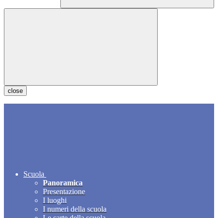
close
Scuola
Panoramica
Presentazione
I luoghi
I numeri della scuola
Le carte della scuola