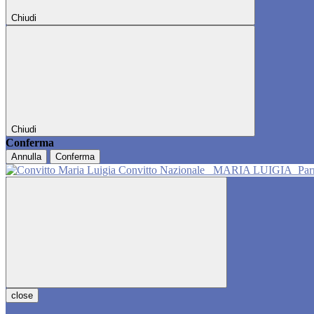
Chiudi
Chiudi
Conferma
Annulla
Conferma
Convitto Nazionale
MARIA LUIGIA
Pa
close