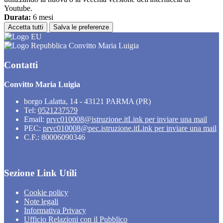
Youtube.
Durata:
6 mesi
Accetta tutti
Salva le preferenze
Convitto Maria Luigia
Contatti
Convitto Maria Luigia
borgo Lalatta, 14 - 43121 PARMA (PR)
Tel:
0521237579
Email:
prvc010008@istruzione.it
Link per inviare una mail
PEC:
prvc010008@pec.istruzione.it
Link per inviare una mail
C.F.: 80006090346
Sezione Link Utili
Cookie policy
Note legali
Informativa Privacy
Ufficio Relazioni con il Pubblico