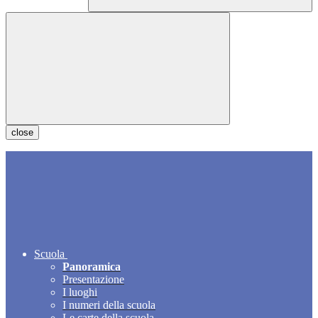
close
Scuola
Panoramica
Presentazione
I luoghi
I numeri della scuola
Le carte della scuola