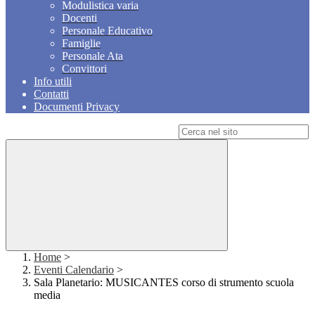
Modulistica varia
Docenti
Personale Educativo
Famiglie
Personale Ata
Convittori
Info utili
Contatti
Documenti Privacy
Campo di ricerca per le pagine del sito
Home
>
Eventi Calendario
>
Sala Planetario: MUSICANTES corso di strumento scuola
media