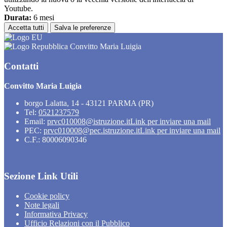
Youtube.
Durata:
6 mesi
Accetta tutti
Salva le preferenze
Convitto Maria Luigia
Contatti
Convitto Maria Luigia
borgo Lalatta, 14 - 43121 PARMA (PR)
Tel:
0521237579
Email:
prvc010008@istruzione.it
Link per inviare una mail
PEC:
prvc010008@pec.istruzione.it
Link per inviare una mail
C.F.: 80006090346
Sezione Link Utili
Cookie policy
Note legali
Informativa Privacy
Ufficio Relazioni con il Pubblico