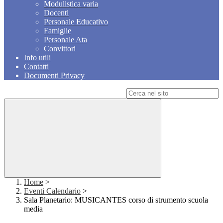
Modulistica varia
Docenti
Personale Educativo
Famiglie
Personale Ata
Convittori
Info utili
Contatti
Documenti Privacy
Campo di ricerca per le pagine del sito
Home
>
Eventi Calendario
>
Sala Planetario: MUSICANTES corso di strumento scuola
media