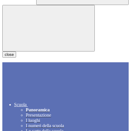
close
Scuola
Panoramica
Presentazione
I luoghi
I numeri della scuola
Le carte della scuola