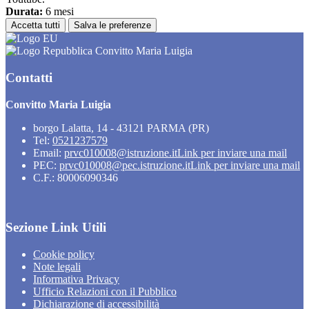
Durata:
6 mesi
Accetta tutti
Salva le preferenze
Convitto Maria Luigia
Contatti
Convitto Maria Luigia
borgo Lalatta, 14 - 43121 PARMA (PR)
Tel:
0521237579
Email:
prvc010008@istruzione.it
Link per inviare una mail
PEC:
prvc010008@pec.istruzione.it
Link per inviare una mail
C.F.: 80006090346
Sezione Link Utili
Cookie policy
Note legali
Informativa Privacy
Ufficio Relazioni con il Pubblico
Dichiarazione di accessibilità