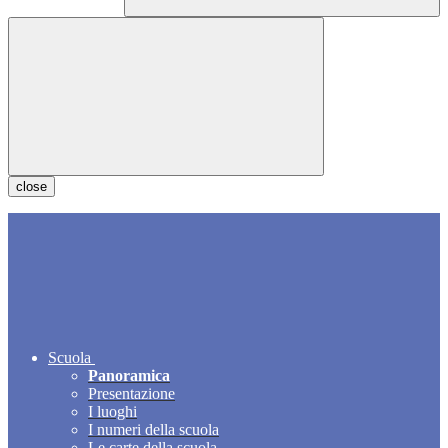
close
Scuola
Panoramica
Presentazione
I luoghi
I numeri della scuola
Le carte della scuola