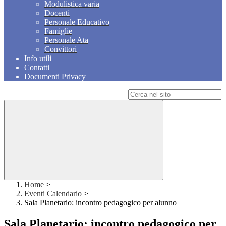
Modulistica varia
Docenti
Personale Educativo
Famiglie
Personale Ata
Convittori
Info utili
Contatti
Documenti Privacy
Campo di ricerca per le pagine del sito
Home
>
Eventi Calendario
>
Sala Planetario: incontro pedagogico per alunno
Sala Planetario: incontro pedagogico per