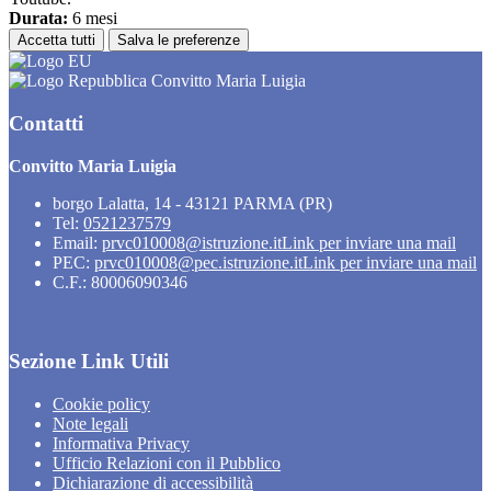
Durata:
6 mesi
Accetta tutti
Salva le preferenze
Convitto Maria Luigia
Contatti
Convitto Maria Luigia
borgo Lalatta, 14 - 43121 PARMA (PR)
Tel:
0521237579
Email:
prvc010008@istruzione.it
Link per inviare una mail
PEC:
prvc010008@pec.istruzione.it
Link per inviare una mail
C.F.: 80006090346
Sezione Link Utili
Cookie policy
Note legali
Informativa Privacy
Ufficio Relazioni con il Pubblico
Dichiarazione di accessibilità