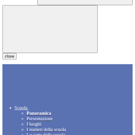
close
Scuola
Panoramica
Presentazione
I luoghi
I numeri della scuola
Le carte della scuola