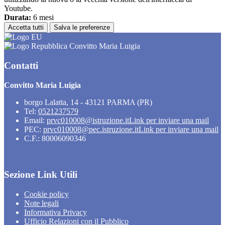
Youtube.
Durata:
6 mesi
Accetta tutti
Salva le preferenze
Convitto Maria Luigia
Contatti
Convitto Maria Luigia
borgo Lalatta, 14 - 43121 PARMA (PR)
Tel:
0521237579
Email:
prvc010008@istruzione.it
Link per inviare una mail
PEC:
prvc010008@pec.istruzione.it
Link per inviare una mail
C.F.: 80006090346
Sezione Link Utili
Cookie policy
Note legali
Informativa Privacy
Ufficio Relazioni con il Pubblico