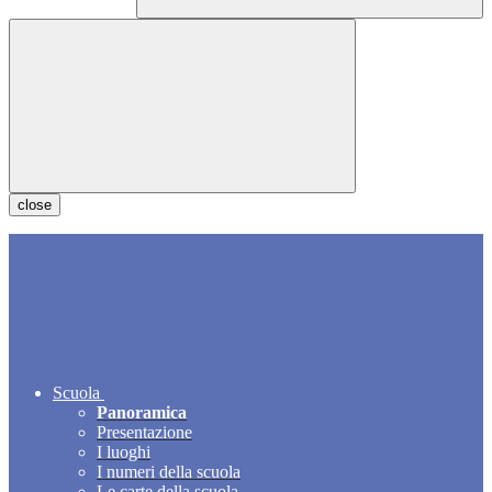
close
Scuola
Panoramica
Presentazione
I luoghi
I numeri della scuola
Le carte della scuola