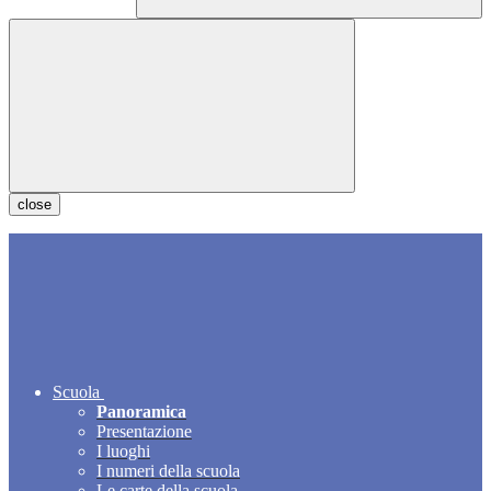
close
Scuola
Panoramica
Presentazione
I luoghi
I numeri della scuola
Le carte della scuola