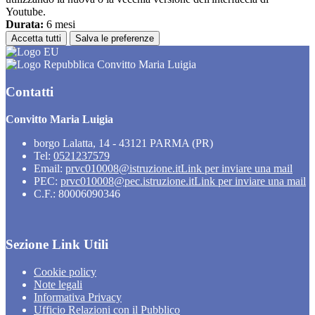
Youtube.
Durata:
6 mesi
Accetta tutti
Salva le preferenze
Convitto Maria Luigia
Contatti
Convitto Maria Luigia
borgo Lalatta, 14 - 43121 PARMA (PR)
Tel:
0521237579
Email:
prvc010008@istruzione.it
Link per inviare una mail
PEC:
prvc010008@pec.istruzione.it
Link per inviare una mail
C.F.: 80006090346
Sezione Link Utili
Cookie policy
Note legali
Informativa Privacy
Ufficio Relazioni con il Pubblico