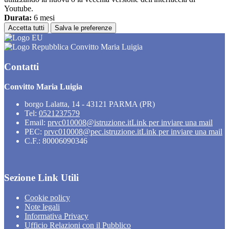
Youtube.
Durata:
6 mesi
Accetta tutti
Salva le preferenze
Convitto Maria Luigia
Contatti
Convitto Maria Luigia
borgo Lalatta, 14 - 43121 PARMA (PR)
Tel:
0521237579
Email:
prvc010008@istruzione.it
Link per inviare una mail
PEC:
prvc010008@pec.istruzione.it
Link per inviare una mail
C.F.: 80006090346
Sezione Link Utili
Cookie policy
Note legali
Informativa Privacy
Ufficio Relazioni con il Pubblico