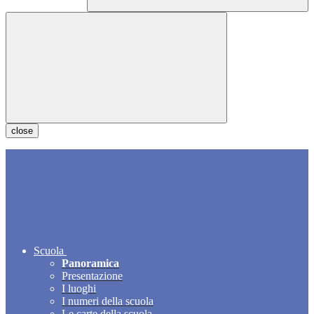
close
Scuola
Panoramica
Presentazione
I luoghi
I numeri della scuola
Le carte della scuola