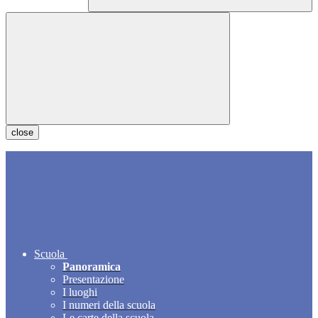
close
Scuola
Panoramica
Presentazione
I luoghi
I numeri della scuola
Le carte della scuola