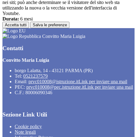
nei siti; può anche determinare se il visitatore del sito web sta
utilizzando la nuova o la vecchia versione dell'interfaccia di
Youtube.
Durata:
6 mesi
Accetta tutti
Salva le preferenze
Convitto Maria Luigia
Contatti
Convitto Maria Luigia
borgo Lalatta, 14 - 43121 PARMA (PR)
Tel:
0521237579
Email:
prvc010008@istruzione.it
Link per inviare una mail
PEC:
prvc010008@pec.istruzione.it
Link per inviare una mail
C.F.: 80006090346
Sezione Link Utili
Cookie policy
Note legali