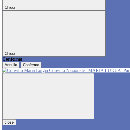
Chiudi
Chiudi
Conferma
Annulla
Conferma
Convitto Nazionale
MARIA LUIGIA
Pa
close