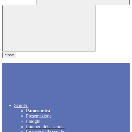
close
Scuola
Panoramica
Presentazione
I luoghi
I numeri della scuola
Le carte della scuola