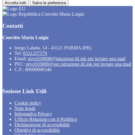
Accetta tutti
Salva le preferenze
Convitto Maria Luigia
Contatti
Convitto Maria Luigia
borgo Lalatta, 14 - 43121 PARMA (PR)
Tel:
0521237579
Email:
prvc010008@istruzione.it
Link per inviare una mail
PEC:
prvc010008@pec.istruzione.it
Link per inviare una mail
C.F.: 80006090346
Sezione Link Utili
Cookie policy
Note legali
Informativa Privacy
Ufficio Relazioni con il Pubblico
Dichiarazione di accessibilità
Obiettivi di accessibilità