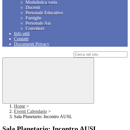
Modulistica varia
Docenti
Personale Educativo
Famiglie
Personale Ata
Convittori
Info utili
Contatti
Documenti Privacy
Campo di ricerca per le pagine del sito
Home
>
Eventi Calendario
>
Sala Planetario: Incontro AUSL
Sala Planetario: Incontro AUSL