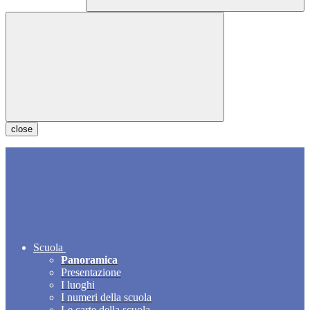
close
Scuola
Panoramica
Presentazione
I luoghi
I numeri della scuola
Le carte della scuola