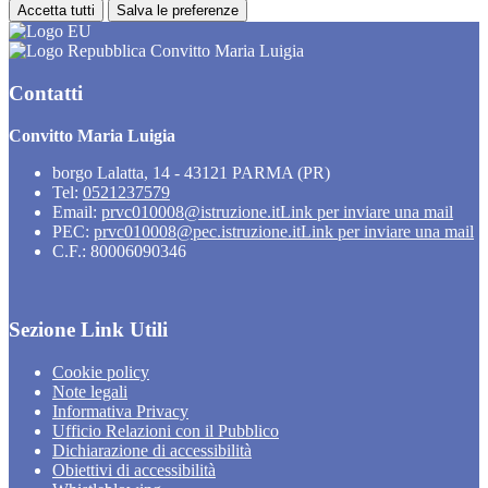
Accetta tutti
Salva le preferenze
Convitto Maria Luigia
Contatti
Convitto Maria Luigia
borgo Lalatta, 14 - 43121 PARMA (PR)
Tel:
0521237579
Email:
prvc010008@istruzione.it
Link per inviare una mail
PEC:
prvc010008@pec.istruzione.it
Link per inviare una mail
C.F.: 80006090346
Sezione Link Utili
Cookie policy
Note legali
Informativa Privacy
Ufficio Relazioni con il Pubblico
Dichiarazione di accessibilità
Obiettivi di accessibilità