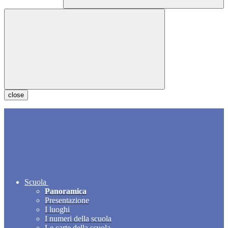
close
Scuola
Panoramica
Presentazione
I luoghi
I numeri della scuola
Le carte della scuola