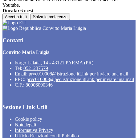
Youtube.
Durata:
6 mesi
Accetta tutti
Salva le preferenze
Convitto Maria Luigia
Contatti
Convitto Maria Luigia
borgo Lalatta, 14 - 43121 PARMA (PR)
Tel:
0521237579
Email:
prvc010008@istruzione.it
Link per inviare una mail
PEC:
prvc010008@pec.istruzione.it
Link per inviare una mail
C.F.: 80006090346
Sezione Link Utili
Cookie policy
Note legali
Informativa Privacy
Ufficio Relazioni con il Pubblico