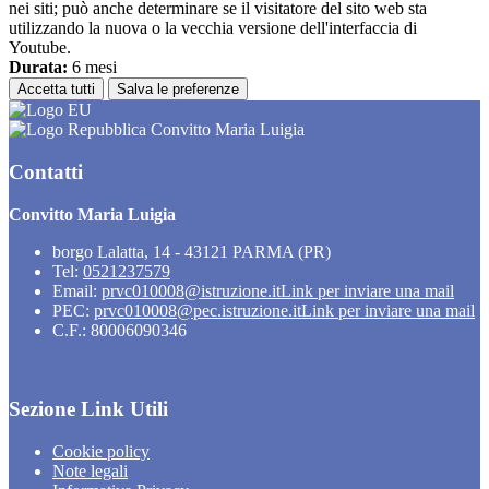
nei siti; può anche determinare se il visitatore del sito web sta
utilizzando la nuova o la vecchia versione dell'interfaccia di
Youtube.
Durata:
6 mesi
Accetta tutti
Salva le preferenze
Convitto Maria Luigia
Contatti
Convitto Maria Luigia
borgo Lalatta, 14 - 43121 PARMA (PR)
Tel:
0521237579
Email:
prvc010008@istruzione.it
Link per inviare una mail
PEC:
prvc010008@pec.istruzione.it
Link per inviare una mail
C.F.: 80006090346
Sezione Link Utili
Cookie policy
Note legali