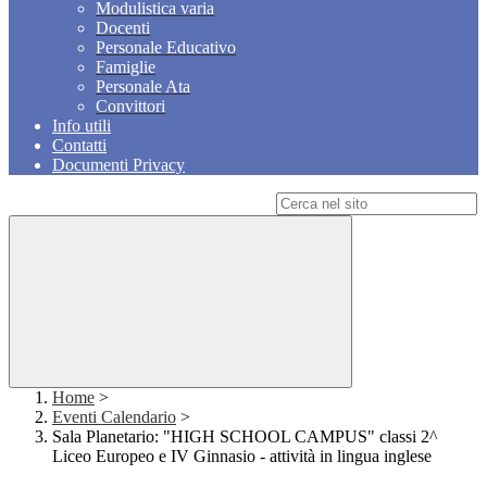
Modulistica varia
Docenti
Personale Educativo
Famiglie
Personale Ata
Convittori
Info utili
Contatti
Documenti Privacy
Campo di ricerca per le pagine del sito
Home
>
Eventi Calendario
>
Sala Planetario: "HIGH SCHOOL CAMPUS" classi 2^
Liceo Europeo e IV Ginnasio - attività in lingua inglese