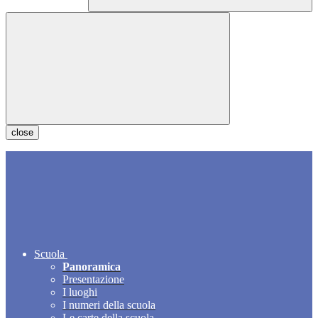
close
Scuola
Panoramica
Presentazione
I luoghi
I numeri della scuola
Le carte della scuola