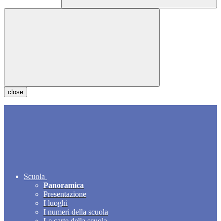
close
Scuola
Panoramica
Presentazione
I luoghi
I numeri della scuola
Le carte della scuola