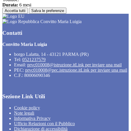
Durata:
6 mesi
Accetta tutti
Salva le preferenze
Convitto Maria Luigia
Contatti
Convitto Maria Luigia
borgo Lalatta, 14 - 43121 PARMA (PR)
Tel:
0521237579
Email:
prvc010008@istruzione.it
Link per inviare una mail
PEC:
prvc010008@pec.istruzione.it
Link per inviare una mail
C.F.: 80006090346
Sezione Link Utili
Cookie policy
Note legali
Informativa Privacy
Ufficio Relazioni con il Pubblico
Dichiarazione di accessibilità