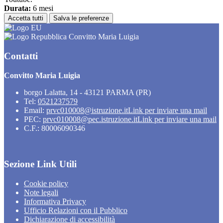
Durata:
6 mesi
Accetta tutti
Salva le preferenze
Convitto Maria Luigia
Contatti
Convitto Maria Luigia
borgo Lalatta, 14 - 43121 PARMA (PR)
Tel:
0521237579
Email:
prvc010008@istruzione.it
Link per inviare una mail
PEC:
prvc010008@pec.istruzione.it
Link per inviare una mail
C.F.: 80006090346
Sezione Link Utili
Cookie policy
Note legali
Informativa Privacy
Ufficio Relazioni con il Pubblico
Dichiarazione di accessibilità