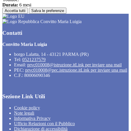
Durata:
6 mesi
Accetta tutti
Salva le preferenze
Convitto Maria Luigia
Contatti
Convitto Maria Luigia
borgo Lalatta, 14 - 43121 PARMA (PR)
Tel:
0521237579
Email:
prvc010008@istruzione.it
Link per inviare una mail
PEC:
prvc010008@pec.istruzione.it
Link per inviare una mail
C.F.: 80006090346
Sezione Link Utili
Cookie policy
Note legali
Informativa Privacy
Ufficio Relazioni con il Pubblico
Dichiarazione di accessibilità