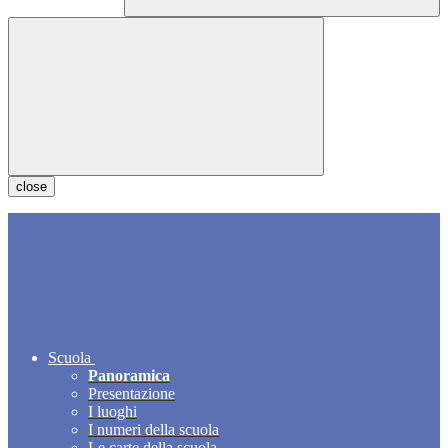
close
Scuola
Panoramica
Presentazione
I luoghi
I numeri della scuola
Le carte della scuola