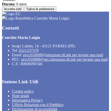
Durata:
6 mesi
Accetta tutti
Salva le preferenze
Convitto Maria Luigia
Contatti
Convitto Maria Luigia
borgo Lalatta, 14 - 43121 PARMA (PR)
Tel:
0521237579
Email:
prvc010008@istruzione.it
Link per inviare una mail
PEC:
prvc010008@pec.istruzione.it
Link per inviare una mail
C.F.: 80006090346
Sezione Link Utili
Cookie policy
Note legali
Informativa Privacy
Ufficio Relazioni con il Pubblico
Dichiarazione di accessibilità