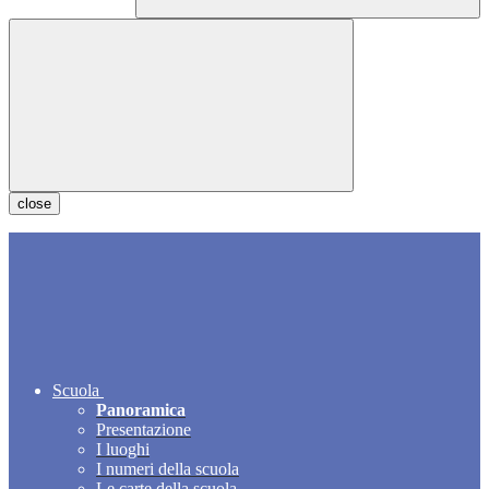
close
Scuola
Panoramica
Presentazione
I luoghi
I numeri della scuola
Le carte della scuola