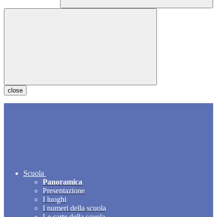
close
Scuola
Panoramica
Presentazione
I luoghi
I numeri della scuola
Le carte della scuola