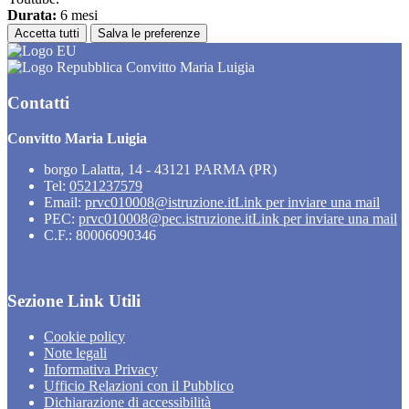
Durata:
6 mesi
Accetta tutti
Salva le preferenze
Convitto Maria Luigia
Contatti
Convitto Maria Luigia
borgo Lalatta, 14 - 43121 PARMA (PR)
Tel:
0521237579
Email:
prvc010008@istruzione.it
Link per inviare una mail
PEC:
prvc010008@pec.istruzione.it
Link per inviare una mail
C.F.: 80006090346
Sezione Link Utili
Cookie policy
Note legali
Informativa Privacy
Ufficio Relazioni con il Pubblico
Dichiarazione di accessibilità