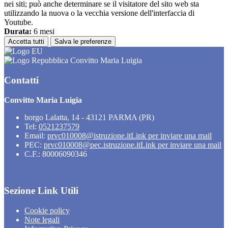
nei siti; può anche determinare se il visitatore del sito web sta
utilizzando la nuova o la vecchia versione dell'interfaccia di
Youtube.
Durata:
6 mesi
Accetta tutti
Salva le preferenze
Convitto Maria Luigia
Contatti
Convitto Maria Luigia
borgo Lalatta, 14 - 43121 PARMA (PR)
Tel:
0521237579
Email:
prvc010008@istruzione.it
Link per inviare una mail
PEC:
prvc010008@pec.istruzione.it
Link per inviare una mail
C.F.: 80006090346
Sezione Link Utili
Cookie policy
Note legali