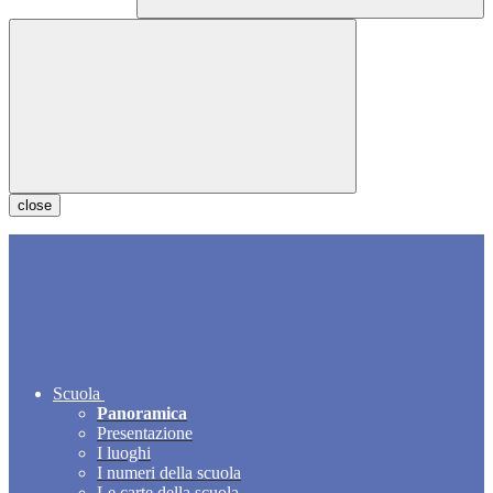
close
Scuola
Panoramica
Presentazione
I luoghi
I numeri della scuola
Le carte della scuola