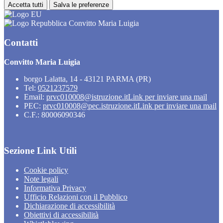
Accetta tutti
Salva le preferenze
Convitto Maria Luigia
Contatti
Convitto Maria Luigia
borgo Lalatta, 14 - 43121 PARMA (PR)
Tel:
0521237579
Email:
prvc010008@istruzione.it
Link per inviare una mail
PEC:
prvc010008@pec.istruzione.it
Link per inviare una mail
C.F.: 80006090346
Sezione Link Utili
Cookie policy
Note legali
Informativa Privacy
Ufficio Relazioni con il Pubblico
Dichiarazione di accessibilità
Obiettivi di accessibilità