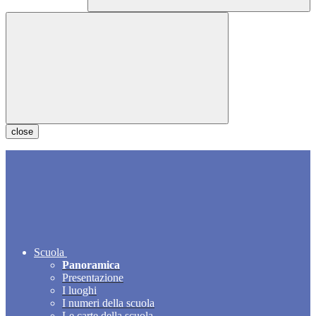
close
Scuola
Panoramica
Presentazione
I luoghi
I numeri della scuola
Le carte della scuola