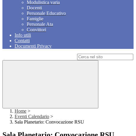
Modulistica varia
Docenti
Personale Educativo
Famiglie
Personale Ata
Convittori
Info utili
Contatti
Documenti Privacy
Campo di ricerca per le pagine del sito
Home
>
Eventi Calendario
>
Sala Planetario: Convocazione RSU
Sala Planetario: Convocazione RSU