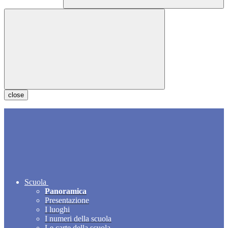
close
Scuola
Panoramica
Presentazione
I luoghi
I numeri della scuola
Le carte della scuola