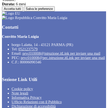
Durata:
6 mesi
Accetta tutti
Salva le preferenze
Convitto Maria Luigia
Contatti
Convitto Maria Luigia
borgo Lalatta, 14 - 43121 PARMA (PR)
Tel:
0521237579
Email:
prvc010008@istruzione.it
Link per inviare una mail
PEC:
prvc010008@pec.istruzione.it
Link per inviare una mail
C.F.: 80006090346
Sezione Link Utili
Cookie policy
Note legali
Informativa Privacy
Ufficio Relazioni con il Pubblico
Dichiarazione di accessibilità