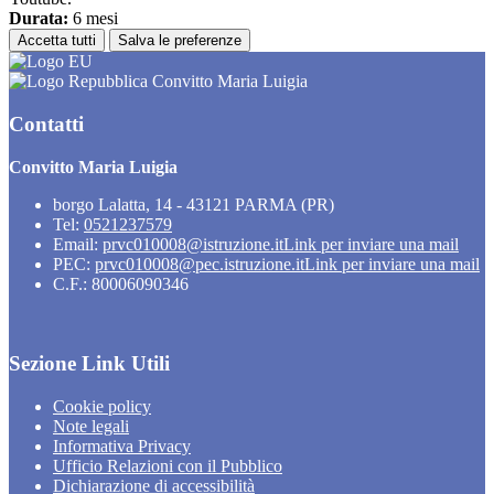
Durata:
6 mesi
Accetta tutti
Salva le preferenze
Convitto Maria Luigia
Contatti
Convitto Maria Luigia
borgo Lalatta, 14 - 43121 PARMA (PR)
Tel:
0521237579
Email:
prvc010008@istruzione.it
Link per inviare una mail
PEC:
prvc010008@pec.istruzione.it
Link per inviare una mail
C.F.: 80006090346
Sezione Link Utili
Cookie policy
Note legali
Informativa Privacy
Ufficio Relazioni con il Pubblico
Dichiarazione di accessibilità