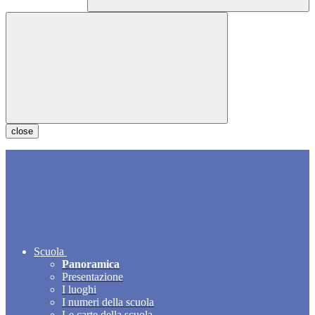
close
Scuola
Panoramica
Presentazione
I luoghi
I numeri della scuola
Le carte della scuola