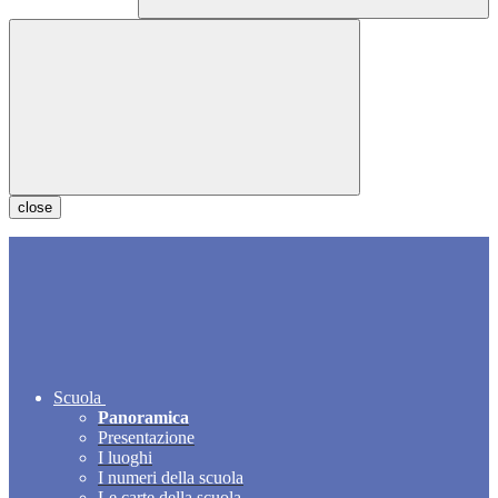
close
Scuola
Panoramica
Presentazione
I luoghi
I numeri della scuola
Le carte della scuola