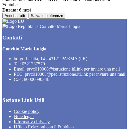
Youtube.
Durata:
6 mesi
Accetta tutti
Salva le preferenze
Convitto Maria Luigia
Contatti
Convitto Maria Luigia
borgo Lalatta, 14 - 43121 PARMA (PR)
Tel:
0521237579
Email:
prvc010008@istruzione.it
Link per inviare una mail
PEC:
prvc010008@pec.istruzione.it
Link per inviare una mail
C.F.: 80006090346
Sezione Link Utili
Cookie policy
Note legali
Informativa Privacy
Ufficio Relazioni con il Pubblico