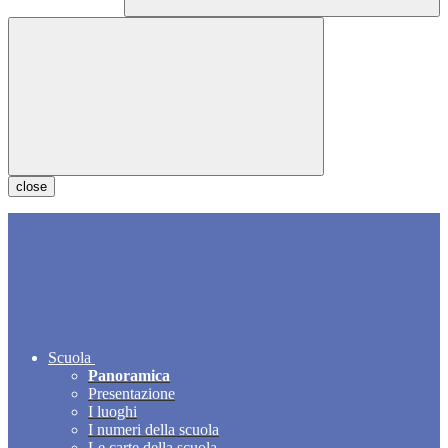
close
Scuola
Panoramica
Presentazione
I luoghi
I numeri della scuola
Le carte della scuola