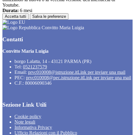
Youtube.
Durata:
6 mesi
Accetta tutti
Salva le preferenze
Convitto Maria Luigia
Contatti
Convitto Maria Luigia
borgo Lalatta, 14 - 43121 PARMA (PR)
Tel:
0521237579
Email:
prvc010008@istruzione.it
Link per inviare una mail
PEC:
prvc010008@pec.istruzione.it
Link per inviare una mail
C.F.: 80006090346
Sezione Link Utili
Cookie policy
Note legali
Informativa Privacy
Ufficio Relazioni con il Pubblico