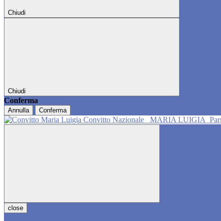
Chiudi
Chiudi
Conferma
Annulla
Conferma
Convitto Nazionale
MARIA LUIGIA
Pa
close