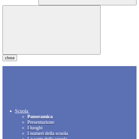
close
Scuola
Panoramica
Presentazione
I luoghi
I numeri della scuola
Le carte della scuola