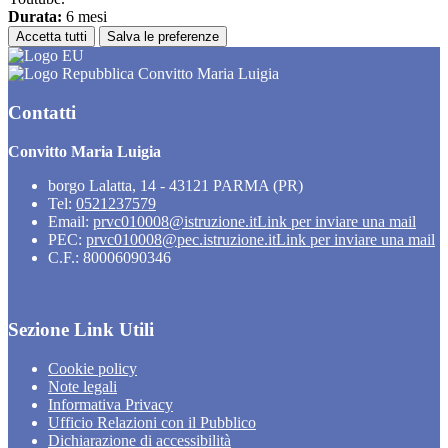
Durata:
6 mesi
Accetta tutti
Salva le preferenze
Convitto Maria Luigia
Contatti
Convitto Maria Luigia
borgo Lalatta, 14 - 43121 PARMA (PR)
Tel:
0521237579
Email:
prvc010008@istruzione.it
Link per inviare una mail
PEC:
prvc010008@pec.istruzione.it
Link per inviare una mail
C.F.: 80006090346
Sezione Link Utili
Cookie policy
Note legali
Informativa Privacy
Ufficio Relazioni con il Pubblico
Dichiarazione di accessibilità