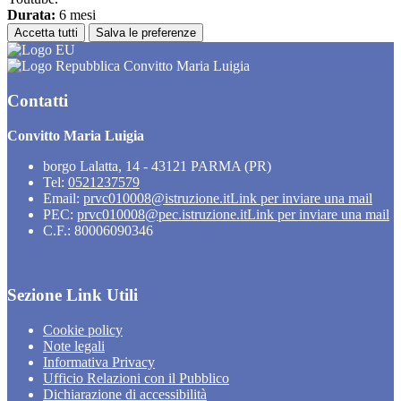
Durata:
6 mesi
Accetta tutti
Salva le preferenze
Convitto Maria Luigia
Contatti
Convitto Maria Luigia
borgo Lalatta, 14 - 43121 PARMA (PR)
Tel:
0521237579
Email:
prvc010008@istruzione.it
Link per inviare una mail
PEC:
prvc010008@pec.istruzione.it
Link per inviare una mail
C.F.: 80006090346
Sezione Link Utili
Cookie policy
Note legali
Informativa Privacy
Ufficio Relazioni con il Pubblico
Dichiarazione di accessibilità