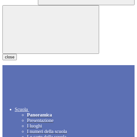
close
Scuola
Panoramica
Presentazione
I luoghi
I numeri della scuola
Le carte della scuola