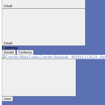
Chiudi
Chiudi
Conferma
Annulla
Conferma
Convitto Nazionale
MARIA LUIGIA
Pa
close