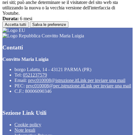
nei siti; può anche determinare se il visitatore del sito web sta
utilizzando la nuova o la vecchia versione dell'interfaccia di
Youtube.
Durata:
6 mesi
Accetta tutti
Salva le preferenze
Convitto Maria Luigia
Contatti
Convitto Maria Luigia
borgo Lalatta, 14 - 43121 PARMA (PR)
Tel:
0521237579
Email:
prvc010008@istruzione.it
Link per inviare una mail
PEC:
prvc010008@pec.istruzione.it
Link per inviare una mail
C.F.: 80006090346
Sezione Link Utili
Cookie policy
Note legali