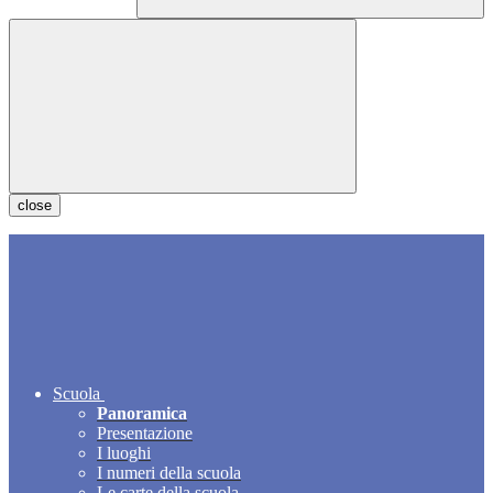
close
Scuola
Panoramica
Presentazione
I luoghi
I numeri della scuola
Le carte della scuola