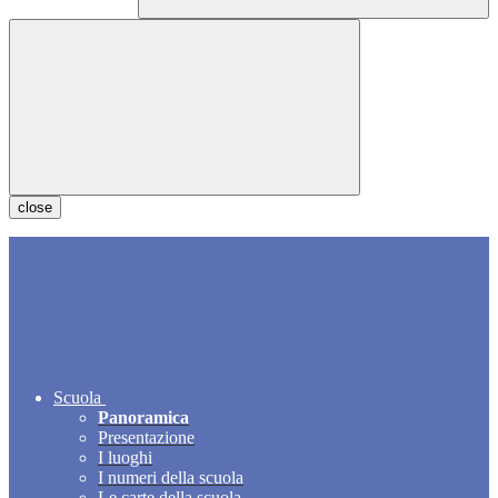
close
Scuola
Panoramica
Presentazione
I luoghi
I numeri della scuola
Le carte della scuola