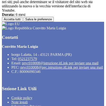
nei siti; può anche determinare se il visitatore del sito web sta
utilizzando la nuova o la vecchia versione dell'interfaccia di
Youtube.
Durata:
6 mesi
Accetta tutti
Salva le preferenze
Convitto Maria Luigia
Contatti
Convitto Maria Luigia
borgo Lalatta, 14 - 43121 PARMA (PR)
Tel:
0521237579
Email:
prvc010008@istruzione.it
Link per inviare una mail
PEC:
prvc010008@pec.istruzione.it
Link per inviare una mail
C.F.: 80006090346
Sezione Link Utili
Cookie policy
Note legali